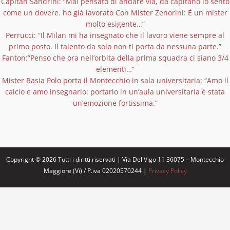
Capitan Sandrini: “Mai pensato di andare via, da capitano lo sento
come un dovere. ho già lavorato Con Mister Zenorini: È un mister
molto esigente…”
Perrucci: “Il Milan mi ha insegnato che il lavoro viene sempre al
primo posto. Il talento da solo non ti porta da nessuna parte.”
Fanton:”Penso che ora nell’orbita della prima squadra ci siano 3/4
elementi…”
Mister Rasia Polo porta il Montecchio in sala universitaria: “Amo il
calcio e amo insegnarlo: portarlo in un’aula universitaria è stata
un’emozione fortissima.”
Copyright © 2026 Tutti i diritti riservati | Via Del Vigo 11 36075 – Montecchio
Maggiore (Vi) / P.iva 02020570244 |
Privacy Policy