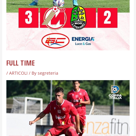
FULL TIME
/
ARTICOLI
/ By
segreteria