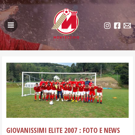
Skip
Post
Main
to
navigation
Menu
content
GIOVANISSIMI ELITE 2007 : FOTO E NEWS