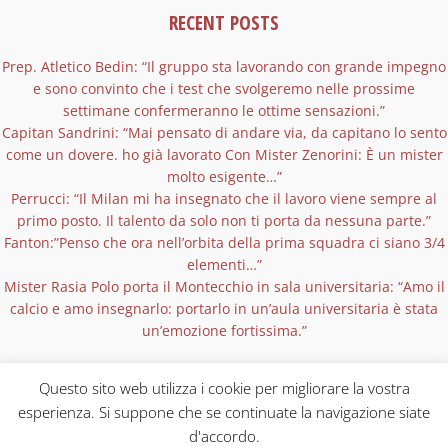
RECENT POSTS
Prep. Atletico Bedin: “Il gruppo sta lavorando con grande impegno
e sono convinto che i test che svolgeremo nelle prossime
settimane confermeranno le ottime sensazioni.”
Capitan Sandrini: “Mai pensato di andare via, da capitano lo sento
come un dovere. ho già lavorato Con Mister Zenorini: È un mister
molto esigente…”
Perrucci: “Il Milan mi ha insegnato che il lavoro viene sempre al
primo posto. Il talento da solo non ti porta da nessuna parte.”
Fanton:”Penso che ora nell’orbita della prima squadra ci siano 3/4
elementi…”
Mister Rasia Polo porta il Montecchio in sala universitaria: “Amo il
calcio e amo insegnarlo: portarlo in un’aula universitaria è stata
un’emozione fortissima.”
Questo sito web utilizza i cookie per migliorare la vostra
esperienza. Si suppone che se continuate la navigazione siate
d'accordo.
Copyright © 2026 Tutti i diritti riservati | Via Del Vigo 11 36075 – Montecchio