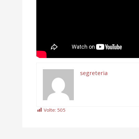
segreteria
Volte:
505