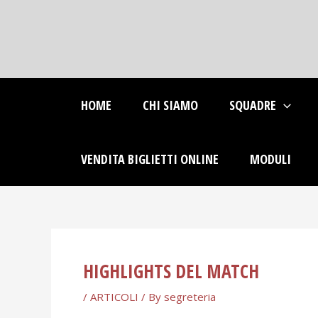
Skip
Post
to
navigation
content
HOME
CHI SIAMO
SQUADRE
VENDITA BIGLIETTI ONLINE
MODULI
HIGHLIGHTS DEL MATCH
/
ARTICOLI
/ By
segreteria