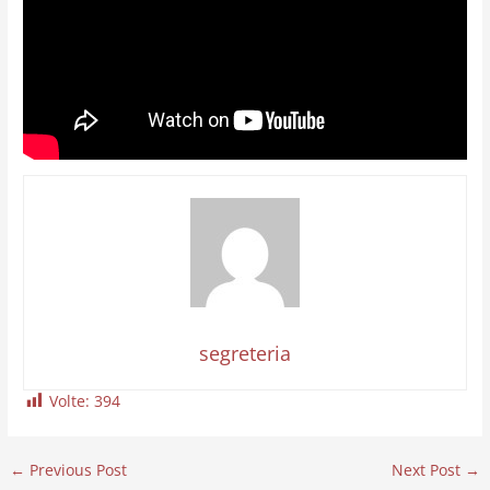
segreteria
Volte:
394
←
Previous Post
Next Post
→