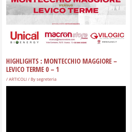
HIGHLIGHTS : MONTECCHIO MAGGIORE –
LEVICO TERME 0 – 1
/
ARTICOLI
/ By
segreteria