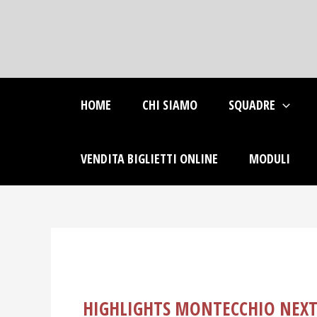
Skip
Post
to
navigation
content
HOME
CHI SIAMO
SQUADRE
VENDITA BIGLIETTI ONLINE
MODULI
HIGHLIGHTS MONTECCHIO NEX