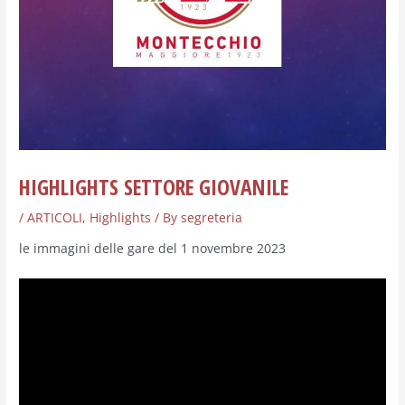
HIGHLIGHTS SETTORE GIOVANILE
/
ARTICOLI
,
Highlights
/ By
segreteria
le immagini delle gare del 1 novembre 2023