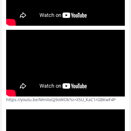
https://youtu.be/MmXxGJ9oWOk?si=X5U_KaC1rGBKwF4P