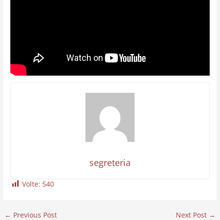
segreteria
Volte:
540
←
Previous Post
Next Post
→