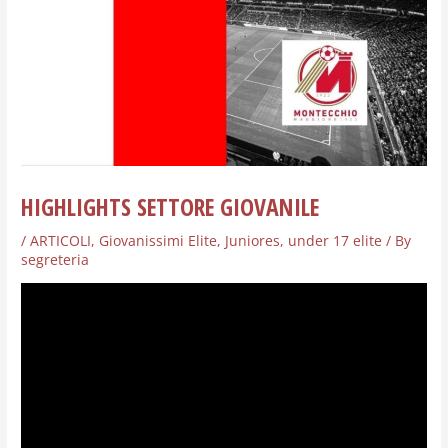
HIGHLIGHTS SETTORE GIOVANILE
/
ARTICOLI
,
Giovanissimi Elite
,
Juniores
,
under 17 elite
/ By
segreteria