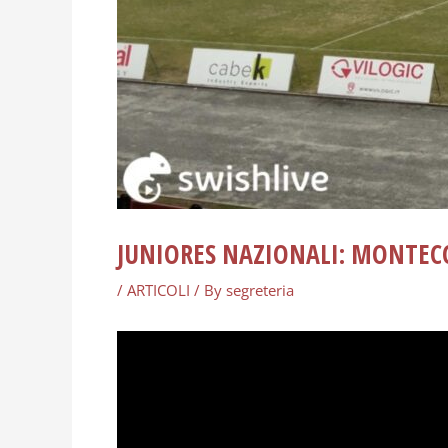
JUNIORES NAZIONALI: MONTEC
/
ARTICOLI
/ By
segreteria