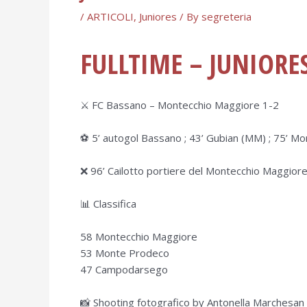
/
ARTICOLI
,
Juniores
/ By
segreteria
FULLTIME – JUNIORE
⚔️ FC Bassano – Montecchio Maggiore 1-2
⚽️ 5’ autogol Bassano ; 43’ Gubian (MM) ; 75’ Mo
❌ 96’ Cailotto portiere del Montecchio Maggiore 
📊 Classifica
58 Montecchio Maggiore
53 Monte Prodeco
47 Campodarsego
📸 Shooting fotografico by Antonella Marchesan