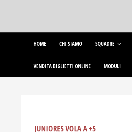
Skip
Post
to
navigation
content
HOME
CHI SIAMO
SQUADRE
VENDITA BIGLIETTI ONLINE
MODULI
JUNIORES VOLA A +5