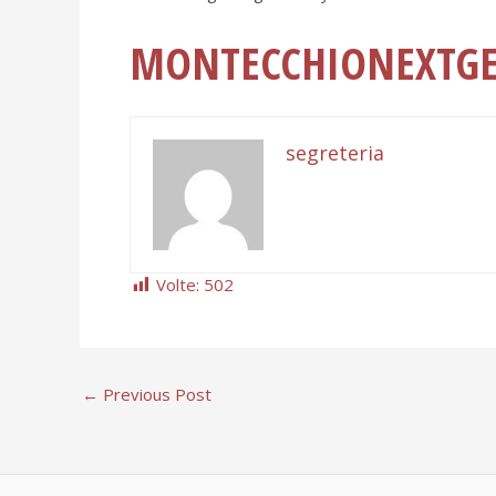
MONTECCHIONEXTG
segreteria
Volte:
502
←
Previous Post