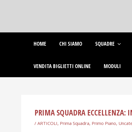
Skip
Post
to
navigation
content
HOME
CHI SIAMO
SQUADRE
VENDITA BIGLIETTI ONLINE
MODULI
PRIMA SQUADRA ECCELLENZA: 
/
ARTICOLI
,
Prima Squadra
,
Primo Piano
,
Uncat