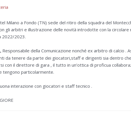
eria
l’hotel Milano a Fondo (TN) sede del ritiro della squadra del Montec
 gli arbitri e illustrazione delle novità introdotte con la circolar
va 2022/2023.
Responsabile della Comunicazione nonché ex arbitro di calcio . 
,
da tenere da parte dei giocatori,staff e dirigenti sia dentro che fu
i con il direttore di gara , il tutto in un’ottica di proficua collabora
e tengono particolarmente.
ona interazione con giocatori e staff tecnico .
GGIORE