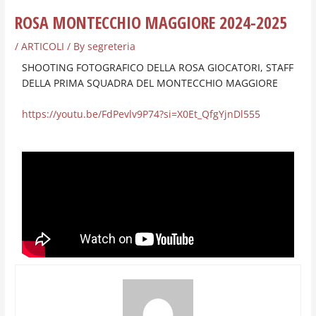
ROSA MONTECCHIO MAGGIORE 2024-2025
/
ARTICOLI
/ By
segreteria
SHOOTING FOTOGRAFICO DELLA ROSA GIOCATORI, STAFF
DELLA PRIMA SQUADRA DEL MONTECCHIO MAGGIORE
https://youtu.be/FdPevlv9P74?si=X0Et_QfgYjnDl555