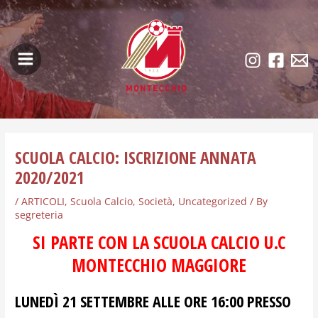
Skip
Post
Main
to
navigation
Menu
content
SCUOLA CALCIO: ISCRIZIONE ANNATA
2020/2021
/
ARTICOLI
,
Scuola Calcio
,
Società
,
Uncategorized
/ By
segreteria
SI PARTE CON LA SCUOLA CALCIO U.C
MONTECCHIO MAGGIORE
LUNEDÌ 21 SETTEMBRE ALLE ORE 16:00 PRESSO