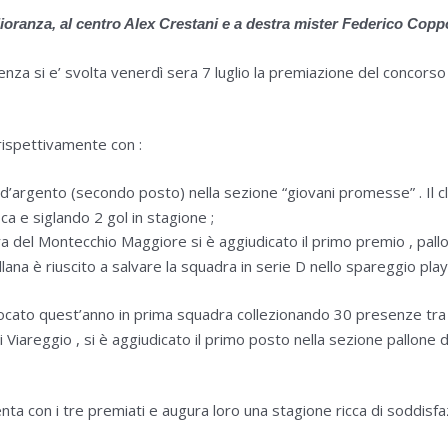
iglioranza, al centro Alex Crestani e a destra mister Federico Copp
cenza si e’ svolta venerdì sera 7 luglio la premiazione del conco
 rispettivamente con :
 d’argento (secondo posto) nella sezione “giovani promesse” . Il c
fica e siglando 2 gol in stagione ;
a del Montecchio Maggiore si è aggiudicato il primo premio , pallon
ana è riuscito a salvare la squadra in serie D nello spareggio play
iocato quest’anno in prima squadra collezionando 30 presenze tra
 Viareggio , si è aggiudicato il primo posto nella sezione pallone d’
a con i tre premiati e augura loro una stagione ricca di soddisfa