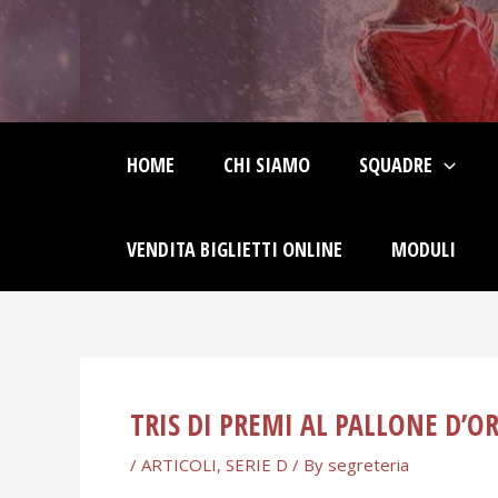
Skip
Post
to
navigation
content
HOME
CHI SIAMO
SQUADRE
VENDITA BIGLIETTI ONLINE
MODULI
TRIS DI PREMI AL PALLONE D’O
/
ARTICOLI
,
SERIE D
/ By
segreteria