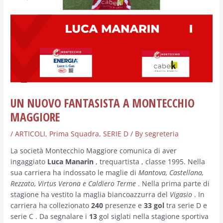
UN NUOVO FANTASISTA A MONTECCHIO
MAGGIORE
/
ARTICOLI
,
Prima Squadra
,
SERIE D
/ By
segreteria
La società Montecchio Maggiore comunica di aver
ingaggiato
Luca Manarin
, trequartista , classe 1995. Nella
sua carriera ha indossato le maglie di
Mantova, Castellana,
Rezzato, Virtus Verona e Caldiero Terme
. Nella prima parte di
stagione ha vestito la maglia biancoazzurra del
Vigasio
. In
carriera ha collezionato
240
presenze e
33 gol
tra serie D e
serie C . Da segnalare i
13
gol siglati nella stagione sportiva