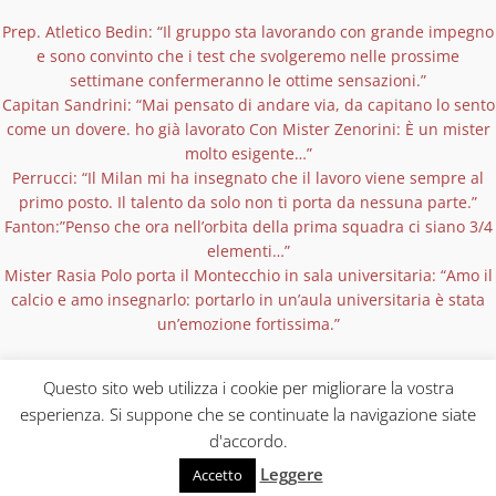
Prep. Atletico Bedin: “Il gruppo sta lavorando con grande impegno
e sono convinto che i test che svolgeremo nelle prossime
settimane confermeranno le ottime sensazioni.”
Capitan Sandrini: “Mai pensato di andare via, da capitano lo sento
come un dovere. ho già lavorato Con Mister Zenorini: È un mister
molto esigente…”
Perrucci: “Il Milan mi ha insegnato che il lavoro viene sempre al
primo posto. Il talento da solo non ti porta da nessuna parte.”
Fanton:”Penso che ora nell’orbita della prima squadra ci siano 3/4
elementi…”
Mister Rasia Polo porta il Montecchio in sala universitaria: “Amo il
calcio e amo insegnarlo: portarlo in un’aula universitaria è stata
un’emozione fortissima.”
Questo sito web utilizza i cookie per migliorare la vostra
esperienza. Si suppone che se continuate la navigazione siate
d'accordo.
Copyright © 2026 Tutti i diritti riservati | Via Del Vigo 11 36075 – Montecchio
Maggiore (Vi) / P.iva 02020570244 |
Privacy Policy
Leggere
Accetto