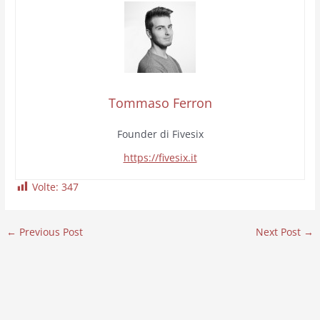
Tommaso Ferron
Founder di Fivesix
https://fivesix.it
Volte:
347
←
Previous Post
Next Post
→