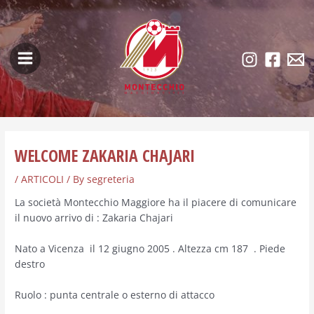
Skip
Post
Main
to
navigation
Menu
content
WELCOME ZAKARIA CHAJARI
/
ARTICOLI
/ By
segreteria
La società Montecchio Maggiore ha il piacere di comunicare
il nuovo arrivo di : Zakaria Chajari
Nato a Vicenza il 12 giugno 2005 . Altezza cm 187 . Piede
destro
Ruolo : punta centrale o esterno di attacco