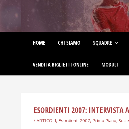
Skip
Post
to
navigation
content
HOME
CHI SIAMO
SQUADRE
VENDITA BIGLIETTI ONLINE
MODULI
ESORDIENTI 2007: INTERVISTA 
/
ARTICOLI
,
Esordienti 2007
,
Primo Piano
,
Socie