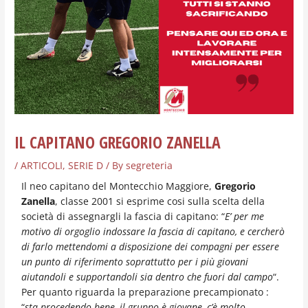
IL CAPITANO GREGORIO ZANELLA
/
ARTICOLI
,
SERIE D
/ By
segreteria
Il neo capitano del Montecchio Maggiore,
Gregorio
Zanella
, classe 2001 si esprime cosi sulla scelta della
società di assegnargli la fascia di capitano: “
E’ per me
motivo di orgoglio indossare la fascia di capitano, e cercherò
di farlo mettendomi a disposizione dei compagni per essere
un punto di riferimento soprattutto per i più giovani
aiutandoli e supportandoli sia dentro che fuori dal campo
“.
Per quanto riguarda la preparazione precampionato :
“
sta procedendo bene, il gruppo è giovane, c’è molto