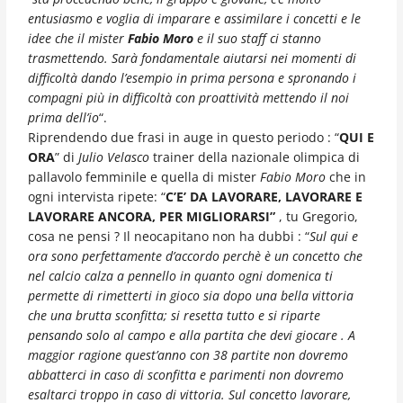
entusiasmo e voglia di imparare e assimilare i concetti e le
idee che il mister
Fabio Moro
e il suo staff ci stanno
trasmettendo. Sarà fondamentale aiutarsi nei momenti di
difficoltà dando l’esempio in prima persona e spronando i
compagni più in difficoltà con proattività mettendo il noi
prima dell’io
“.
Riprendendo due frasi in auge in questo periodo : “
QUI E
ORA
” di
Julio Velasco
trainer della nazionale olimpica di
pallavolo femminile e quella di mister
Fabio Moro
che in
ogni intervista ripete: “
C’E’ DA LAVORARE, LAVORARE E
LAVORARE ANCORA, PER MIGLIORARSI”
, tu Gregorio,
cosa ne pensi ? Il neocapitano non ha dubbi : “
Sul qui e
ora sono perfettamente d’accordo perchè è un concetto che
nel calcio calza a pennello in quanto ogni domenica ti
permette di rimetterti in gioco sia dopo una bella vittoria
che una brutta sconfitta; si resetta tutto e si riparte
pensando solo al campo e alla partita che devi giocare . A
maggior ragione quest’anno con 38 partite non dovremo
abbatterci in caso di sconfitta e parimenti non dovremo
esaltarci troppo in caso di vittoria. Sul concetto lavorare,