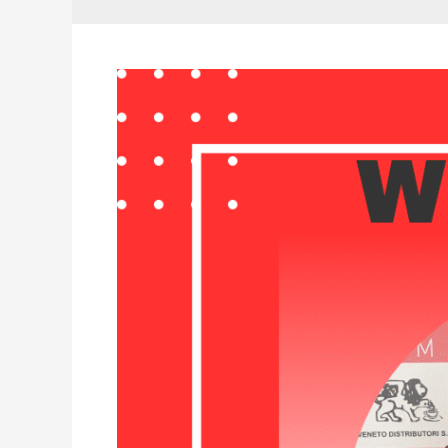
Thomas
Erman
nuovo
acquisto
Montecchio
Maggiore