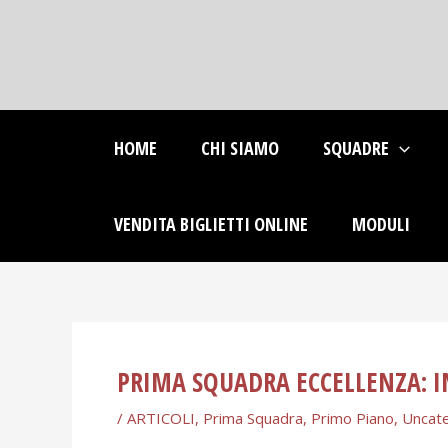
Skip
Post
to
navigation
content
HOME
CHI SIAMO
SQUADRE
VENDITA BIGLIETTI ONLINE
MODULI
PRIMA SQUADRA ECCELLENZA: I
/
ARTICOLI
,
Prima Squadra
,
Primo Piano
,
Uncat