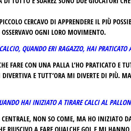
 DI TUTTO E SUAREZ SONO DUE GIOCATORI CHE
ICCOLO CERCAVO DI APPRENDERE IL PIÙ POSSIB
E OSSERVAVO OGNI LORO MOVIMENTO.
 CALCIO, QUANDO ERI RAGAZZO, HAI PRATICATO 
HE FARE CON UNA PALLA L’HO PRATICATO E TUT
 DIVERTIVA E TUTT’ORA MI DIVERTE DI PIÙ. MA 
UANDO HAI INIZIATO A TIRARE CALCI AL PALLON
CENTRALE, NON SO COME, MA HO INIZIATO DA
HE RIUSCIVO A FARE QUALCHE GOL E MI HANN