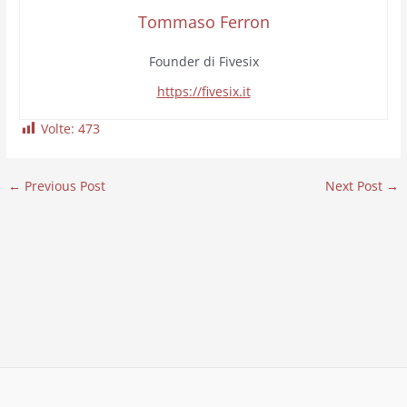
Tommaso Ferron
Founder di Fivesix
https://fivesix.it
Volte:
473
←
Previous Post
Next Post
→